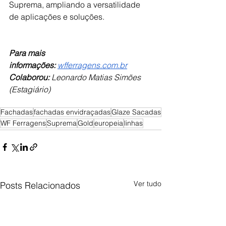
Suprema, ampliando a versatilidade 
de aplicações e soluções.
Para mais 
informações:
wfferragens.com.br
Colaborou: 
Leonardo Matias Simões 
(Estagiário)
Fachadas
fachadas envidraçadas
Glaze Sacadas
WF Ferragens
Suprema
Gold
europeia
linhas
Ver tudo
Posts Relacionados