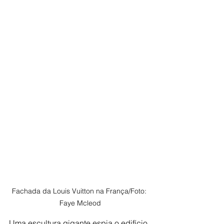
Fachada da Louis Vuitton na França/Foto: 
Faye Mcleod
Uma escultura gigante espia o edifício 