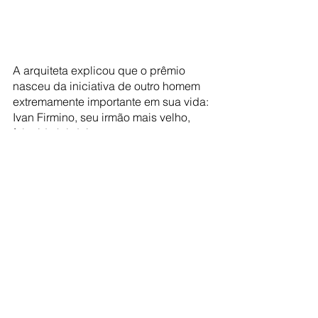
A arquiteta explicou que o prêmio 
nasceu da iniciativa de outro homem 
extremamente importante em sua vida: 
Ivan Firmino, seu irmão mais velho, 
falecido há dois meses.
“O Prêmio Nelson Firmino não vai se 
resumir a valorizar os projetos que 
mais se destacaram pela qualidade 
técnica, pelo emprego da tecnologia 
ou pela solução inovadora. Este 
prêmio vai valorizar o legado de duas 
vidas dedicadas ao mercado do 
alumínio e à transformação deste 
mundo em um lugar mais agradável e 
gentil”, finalizou. Os premiados 
receberam o troféu das mãos de 