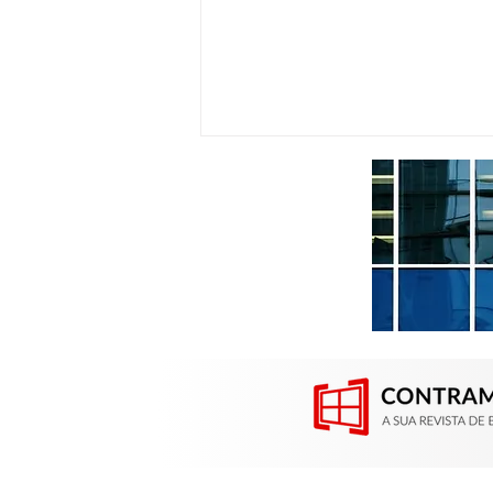
Contramarco participou da
Construsul em Porto Alegre
(RS)