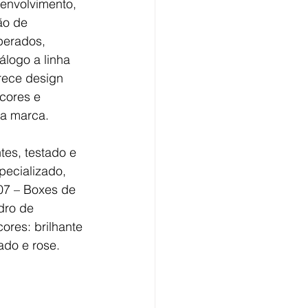
envolvimento, 
ão de 
perados, 
logo a linha 
rece design 
cores e 
a marca.
es, testado e 
pecializado, 
7 – Boxes de 
dro de 
ores: brilhante 
ado e rose.