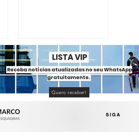
LISTA VIP
Receba notícias atualizadas no seu WhatsApp
gratuitamente.
Quero receber!
Portas e janelas de alumínio
ou PVC? Entenda as
diferenças
SIGA