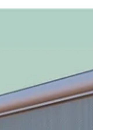
Catumbi Telas: tecnologia em
telas mosquiteiras