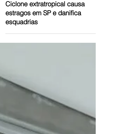
Equipe Contramarco
12 de dez. de 2025
3 min de leitura
Ciclone extratropical causa
estragos em SP e danifica
esquadrias