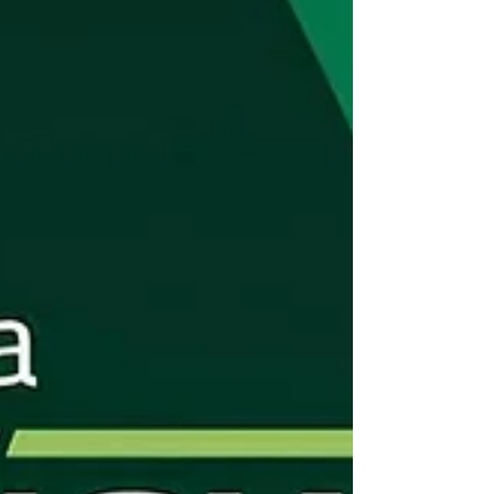
Equipe Contramarco
14 de out. de 2025
2 min de leitura
Q-Railing apresenta linha de
guarda-corpos durante o SAIE
VETRO