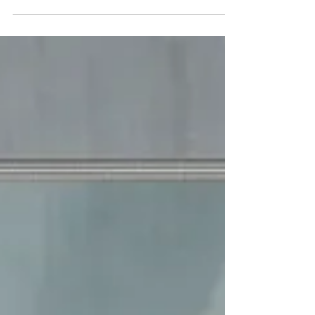
Equipe Contramarco
24 de out. de 2025
2 min de leitura
Soul Tech apresenta integração
entre guarda-corpos e
envidraçamento no SAIE VETRO
2025