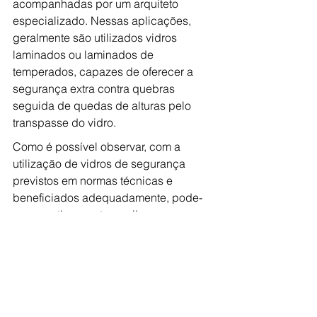
acompanhadas por um arquiteto 
especializado. Nessas aplicações, 
geralmente são utilizados vidros 
laminados ou laminados de 
temperados, capazes de oferecer a 
segurança extra contra quebras 
seguida de quedas de alturas pelo 
transpasse do vidro.
Como é possível observar, com a 
utilização de vidros de segurança 
previstos em normas técnicas e 
beneficiados adequadamente, pode-
se garantir o uso tranquilo, sem 
prejudicar e, muitas vezes, até 
contribuindo com a estética de 
objetos, móveis ou ambientes.
Para mais informações, acesse: 
www.divinalvidros.com.br