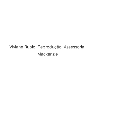
Viviane Rubio. Reprodução: Assessoria 
Mackenzie
*Os artigos publicados com assinatura 
são de responsabilidade dos 
respectivos autores e podem não 
interpretar a opinião da revista. A 
publicação tem o objetivo de estimular 
o debate e de refletir as diversas 
tendências do mercado, com foco na 
evolução da indústria de esquadrias e 
vidro.