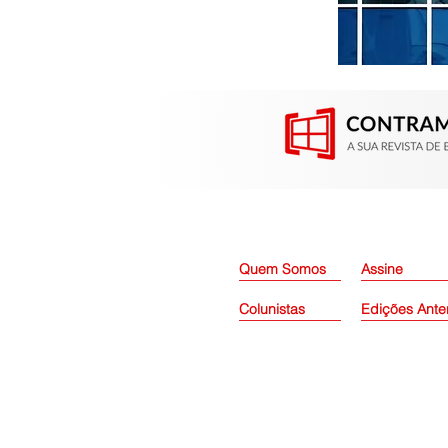
Contramarco participou da
Construsul em Porto Alegre
(RS)
Quem Somos
Assine
Colunistas
Edições Ante
© 2026 Grupo Contramarco. To
CNPJ: 60.046