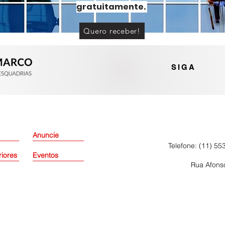
gratuitamente.
Quero receber!
Portas e janelas de alumínio
ou PVC? Entenda as
diferenças
SIGA
Anuncie
Telefone: (11) 55
riores
Eventos
Rua Afonso
Política de Pri
dos os direitos reservados.
.687/0001-28
Política de En