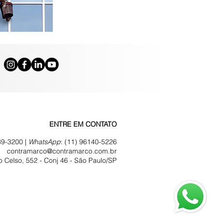
ENTRE EM CONTATO
39-3200 |
WhatsApp
:
(11) 96140-5226
contramarco@contramarco.com.br
 Celso, 552 - Conj 46 -
São Paulo/SP
vacidade
trega, Troca, Devolução e Reembolso