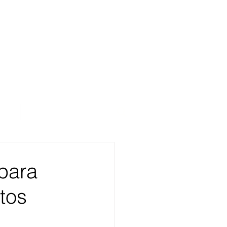
os
Área de Assinantes
 para
etos