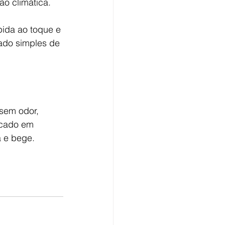
ão climática.
pida ao toque e 
ado simples de 
sem odor, 
icado em 
a e bege.