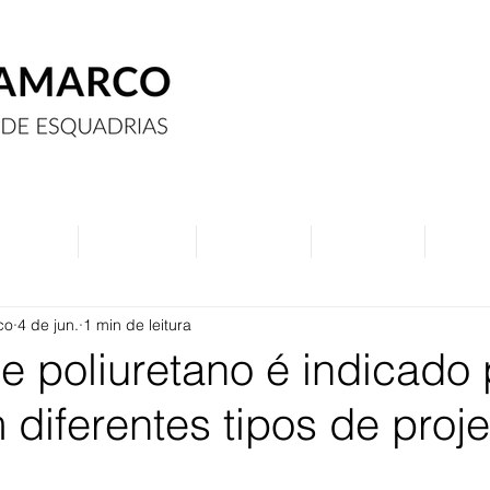
Assine
Anuncie
Eventos
Contato
Curs
co
4 de jun.
1 min de leitura
e poliuretano é indicado
 diferentes tipos de proj