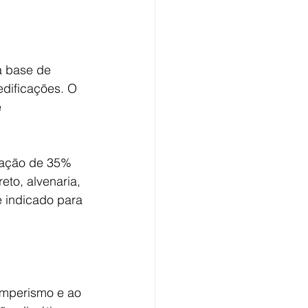
à base de 
edificações. O 
 
tação de 35% 
to, alvenaria, 
 indicado para 
emperismo e ao 