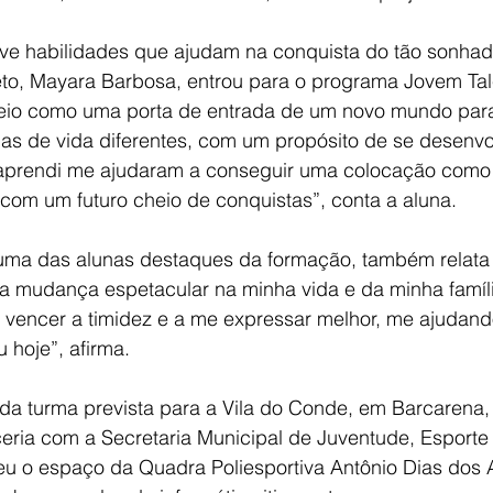
olve habilidades que ajudam na conquista do tão sonha
jeto, Mayara Barbosa, entrou para o programa Jovem Ta
veio como uma porta de entrada de um novo mundo para
as de vida diferentes, com um propósito de se desenvol
 aprendi me ajudaram a conseguir uma colocação como
com um futuro cheio de conquistas”, conta a aluna.
uma das alunas destaques da formação, também relata
ma mudança espetacular na minha vida e da minha famíli
a vencer a timidez e a me expressar melhor, me ajudand
 hoje”, afirma.
da turma prevista para a Vila do Conde, em Barcarena, 
ria com a Secretaria Municipal de Juventude, Esporte 
u o espaço da Quadra Poliesportiva Antônio Dias dos A