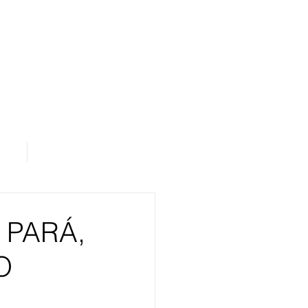
os
Área de Assinantes
 PARÁ,
O