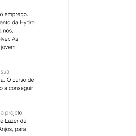
do emprego. 
lento da Hydro 
 nós, 
ver. As 
 jovem 
 sua 
a. O curso de 
o a conseguir 
o projeto 
e Lazer de 
njos, para 