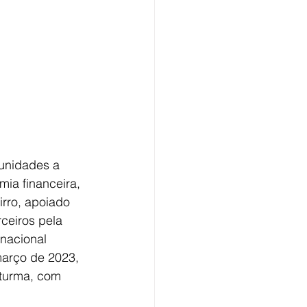
unidades a 
ia financeira, 
rro, apoiado 
ceiros pela 
nacional 
março de 2023, 
 turma, com 