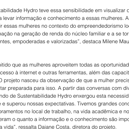
bilidade Hydro teve essa sensibilidade em visualizar q
ra levar informação e conhecimento a essas mulheres. A
rir essas mulheres no contexto do empreendedorismo loc
pação na geração de renda do núcleo familiar e a se to
tes, empoderadas e valorizadas”, destaca Milene Mau
rmitido que as mulheres aproveitem todas as oportunid
acesso à internet e outras ferramentas, além das capac
O projeto nasceu da observação de que a mulher preci
star preparada para isso. A partir das conversas com d
Fundo de Sustentabilidade Hydro enxergou esta necessid
e e superou nossas expectativas. Tivemos grandes con
oramentos no local de trabalho, na vida acadêmica e no
eberam o quanto a informação e o conhecimento são imp
 vida”, ressalta Daiane Costa, diretora do projeto.