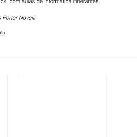
ck, com aulas de informática itinerantes. 
 Porter Novelli
ção