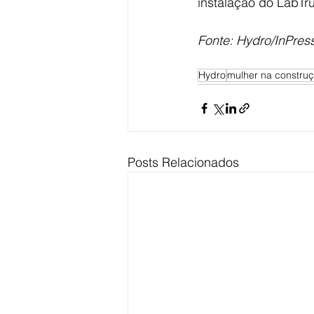
instalação do LabTru
Fonte: Hydro/InPress
Hydro
mulher na constru
Posts Relacionados