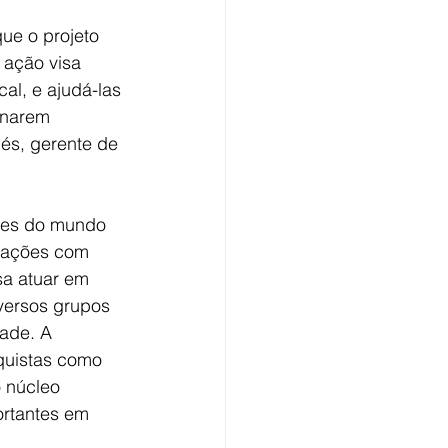
ue o projeto 
 ação visa 
al, e ajudá-las 
rnarem 
és, gerente de 
ades do mundo 
itações com 
sa atuar em 
iversos grupos 
ade. A 
quistas como 
 núcleo 
ortantes em 