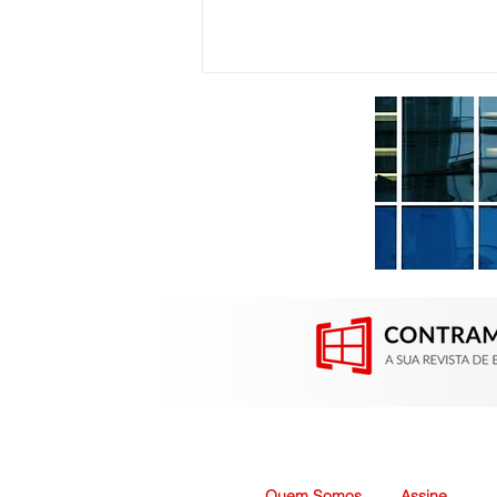
Vidro Extra Clear amplia
possibilidades em projetos
que exigem transparência
Quem Somos
Assine