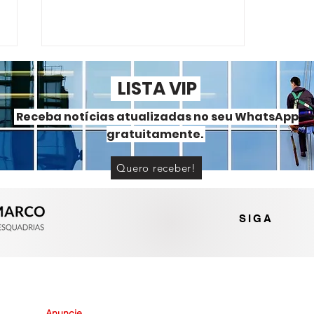
LISTA VIP
Receba notícias atualizadas no seu WhatsApp
gratuitamente.
Quero receber!
Persianas integradas ajudam
na eficiência energética?
SIGA
Anuncie