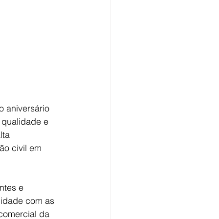
 aniversário 
 qualidade e 
lta 
o civil em 
ntes e 
midade com as 
comercial da 