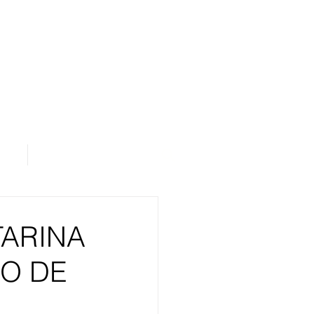
os
Área de Assinantes
TARINA
O DE