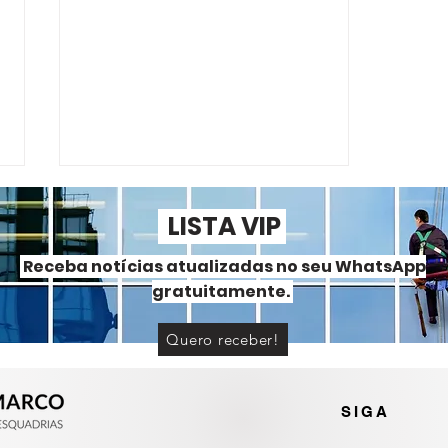
LISTA VIP
Receba notícias atualizadas no seu WhatsApp
gratuitamente.
Quero receber!
Portas e janelas de alumínio
ou PVC? Entenda as
diferenças
SIGA