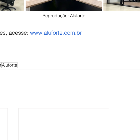
Reprodução: Aluforte
es, acesse: 
www.aluforte.com.br
a
Aluforte