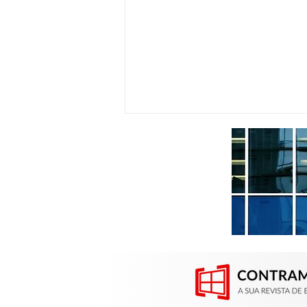
Contramarco participou da
Construsul em Porto Alegre
(RS)