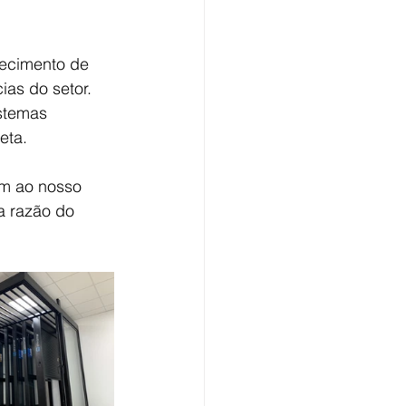
necimento de 
as do setor. 
stemas 
eta.
am ao nosso 
a razão do 