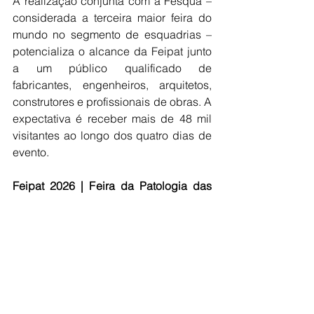
A realização conjunta com a Fesqua – 
considerada a terceira maior feira do 
mundo no segmento de esquadrias – 
potencializa o alcance da Feipat junto 
a um público qualificado de 
fabricantes, engenheiros, arquitetos, 
construtores e profissionais de obras. A 
expectativa é receber mais de 48 mil 
visitantes ao longo dos quatro dias de 
evento. 
Feipat 2026 | Feira da Patologia das 
Construções
Data: 9 a 12 de setembro de 2026
Horário: 4ª a 6ª - 13h às 20h | Sáb. - 11h 
às 18h
Local: São Paulo Expo
Endereço: Rodovia dos Imigrantes, 1,5 
km - Vila Água Funda, São Paulo - SP