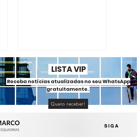
LISTA VIP
Receba notícias atualizadas no seu WhatsApp
gratuitamente.
Quero receber!
Portas e janelas de alumínio
ou PVC? Entenda as
diferenças
SIGA