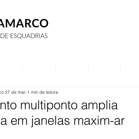
Assine
Anuncie
Eventos
Contato
Curs
co
27 de mar.
1 min de leitura
to multiponto amplia
a em janelas maxim-ar