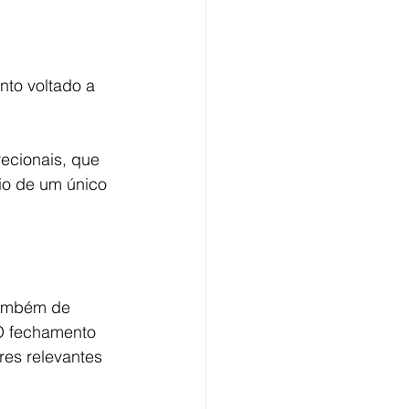
to voltado a 
ecionais, que 
io de um único 
também de 
O fechamento 
res relevantes 