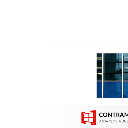
Contramarco participou da
Construsul em Porto Alegre
(RS)