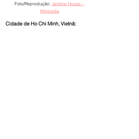
Foto/Reprodução: 
Jardine House - 
Wikipedia
Cidade de Ho Chi Minh, Vietnã:
Foto: Hiroyuki Oki
São Paulo
Curiosidade
janelas redondas
São Sebastião
Sidney
Melbourne
Jacarta
Viena