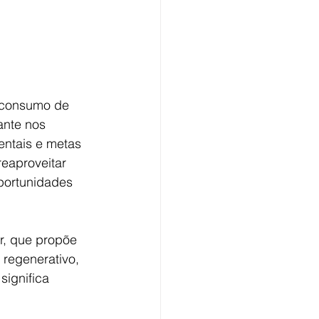
m consumo de 
ante nos 
ntais e metas 
eaproveitar 
oportunidades 
r, que propõe 
 regenerativo, 
significa 