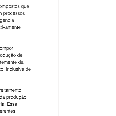
Compostos que 
m processos 
Agência 
ativamente 
compor 
rodução de 
ntemente da 
, inclusive de 
veitamento 
 da produção 
ia. Essa 
erentes 