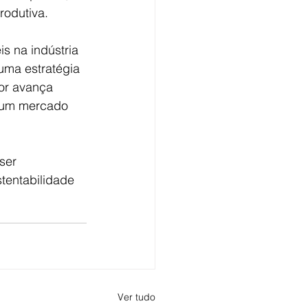
rodutiva.
s na indústria 
ma estratégia 
or avança 
e um mercado 
ser 
tentabilidade 
Ver tudo