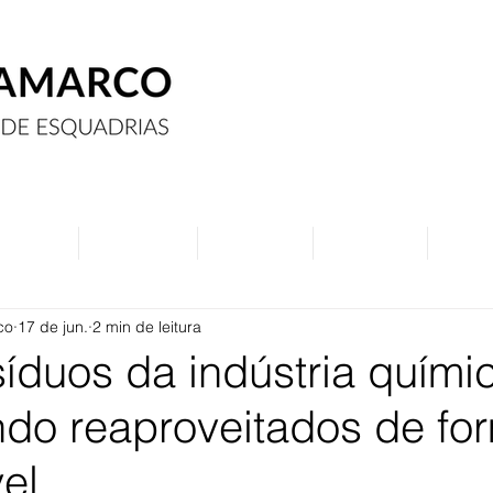
Assine
Anuncie
Eventos
Contato
Curs
co
17 de jun.
2 min de leitura
íduos da indústria quími
ndo reaproveitados de fo
el