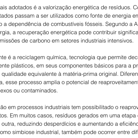
s adotados é a valorização energética de resíduos. 
tados passam a ser utilizados como fonte de energia e
ndo a dependência de combustíveis fósseis. Segundo a 
rgia, a recuperação energética pode contribuir signific
missões de carbono em setores industriais intensivos.
ante é a reciclagem química, tecnologia que permite de
ente plásticos, em seus componentes básicos para a p
qualidade equivalente à matéria-prima original. Difere
, esse processo amplia o potencial de reaproveitamento
lexos ou contaminados.
ão em processos industriais tem possibilitado o reapro
tos. Em muitos casos, resíduos gerados em uma etapa
 outra, reduzindo desperdícios e aumentando a eficiênc
omo simbiose industrial, também pode ocorrer entre dif