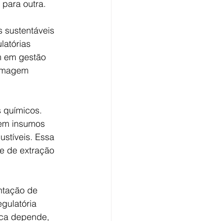
para outra.
 sustentáveis 
latórias 
m em gestão 
 imagem 
 químicos. 
 em insumos 
stíveis. Essa 
e de extração 
ntação de 
gulatória 
ica depende, 