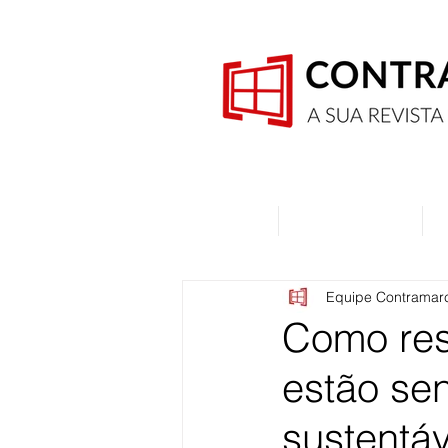
Home
Quem Somos
Equipe Contramar
Como res
estão se
sustentáv