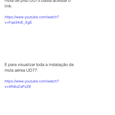
mola de piso UD75 basta acessar o 
link: 
https://www.youtube.com/watch?
v=Fqe34vE_XgE
E para visualizar toda a instalação da 
mola aérea UD77: 
https://www.youtube.com/watch?
v=4fh6uCsPzZ8