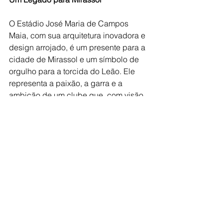
O Estádio José Maria de Campos 
Maia, com sua arquitetura inovadora e 
design arrojado, é um presente para a 
cidade de Mirassol e um símbolo de 
orgulho para a torcida do Leão. Ele 
representa a paixão, a garra e a 
ambição de um clube que, com visão 
e determinação, está conquistando 
seu espaço no cenário do futebol 
brasileiro, no seu ano de centenário.