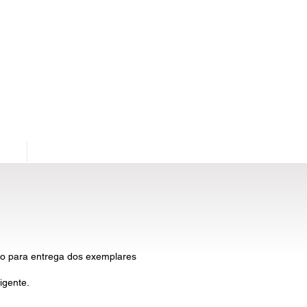
os
Área de Assinantes
ado para entrega dos exemplares
igente.