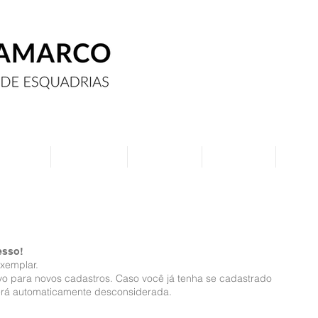
Assine
Anuncie
Eventos
Contato
Curs
esso!
xemplar.
ivo para novos cadastros. Caso você já tenha se cadastrado
será automaticamente desconsiderada.