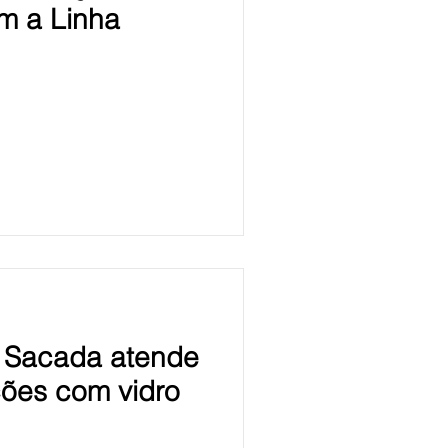
om a Linha
c Sacada atende
ções com vidro