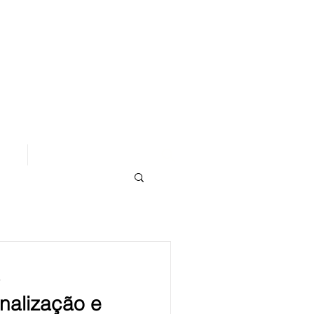
os
Área de Assinantes
a
onalização e