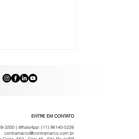
ENTRE EM CONTATO
39-3200 |
WhatsApp
:
(11) 96140-5226
contramarco@contramarco.com.br
 Celso, 552 - Conj 46 -
São Paulo/SP