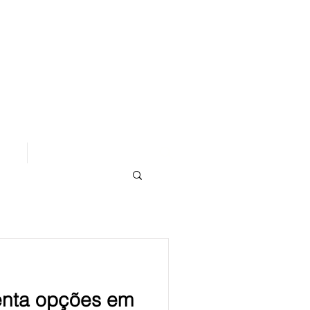
os
Área de Assinantes
enta opções em