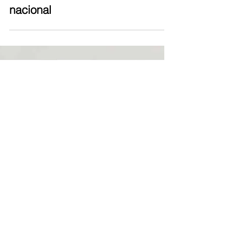
Equipe Contramarco
25 de fev. de 2025
2 min de leitura
Texa Alumínio: qualidade e
sustentabilidade no mercado
nacional