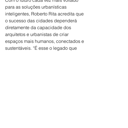
Com o futuro cada vez mais voltado 
para as soluções urbanísticas 
inteligentes, Roberto Rita acredita que 
o sucesso das cidades dependerá 
diretamente da capacidade dos 
arquitetos e urbanistas de criar 
espaços mais humanos, conectados e 
sustentáveis. “É esse o legado que 
queremos deixar para as próximas 
gerações”, conclui. 
Fonte: Adriana Laffin | Apoio 
Comunicação 
arquitetura
inovação