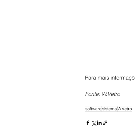
Para mais informaçõ
Fonte: W.Vetro
software
sistema
W.Vetro