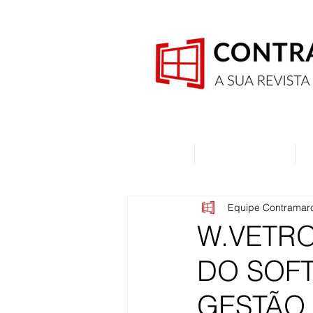
Home
Quem Somos
Equipe Contramar
W.VETR
DO SOF
GESTÃO