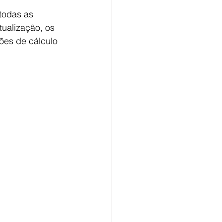
todas as 
ualização, os 
ões de cálculo 