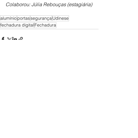
Colaborou: Júlia Rebouças (estagiária)
alumínio
portas
segurança
Udinese
fechadura digital
Fechadura
Ver tudo
Posts Relacionados