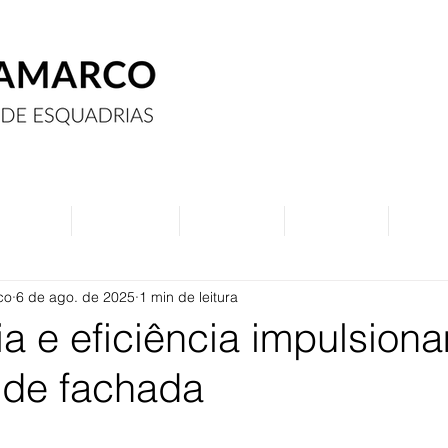
Assine
Anuncie
Eventos
Contato
Curs
co
6 de ago. de 2025
1 min de leitura
a e eficiência impulsion
 de fachada