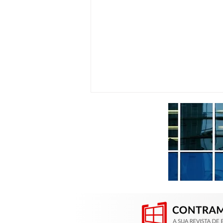
Contramarco participou da
Construsul em Porto Alegre
(RS)