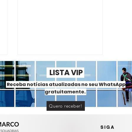
LISTA VIP
Receba notícias atualizadas no seu WhatsApp
gratuitamente.
Quero receber!
Portas e janelas de alumínio
ou PVC? Entenda as
diferenças
SIGA