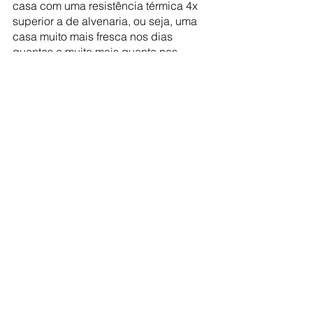
casa com uma resistência térmica 4x 
superior a de alvenaria, ou seja, uma 
casa muito mais fresca nos dias 
quentes e muito mais quente nas 
noites frias”, conclui Helena.
Fonte: Placo/JeffreyGroup
fachada
Saint-Gobain
drywall
Placo
Ver tudo
Posts Relacionados