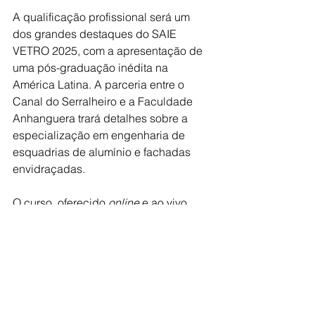
A qualificação profissional será um 
dos grandes destaques do SAIE 
VETRO 2025, com a apresentação de 
uma pós-graduação inédita na 
América Latina. A parceria entre o 
Canal do Serralheiro e a Faculdade 
Anhanguera trará detalhes sobre a 
especialização em engenharia de 
esquadrias de alumínio e fachadas 
envidraçadas. 
O curso, oferecido 
online 
e ao vivo, 
vem sendo ministrado por 
especialistas renomados do setor e 
capacitará engenheiros, arquitetos e 
gestores para atuar no planejamento, 
orçamentação e aplicação de normas 
técnicas em fachadas e esquadrias.  