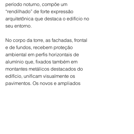
período noturno, compõe um 
“rendilhado” de forte expressão 
arquitetônica que destaca o edifício no 
seu entorno.
No corpo da torre, as fachadas, frontal 
e de fundos, recebem proteção 
ambiental em perfis horizontais de 
alumínio que, fixados também em 
montantes metálicos destacados do 
edifício, unificam visualmente os 
pavimentos. Os novos e ampliados 
caixilhos, com vidros de alto 
desempenho térmico e baixa 
refletância solar, ampliam as vistas, 
promovem a ventilação natural 
cruzada e valorizam o edifício.
Fonte: Assessoria Cobogó Relações 