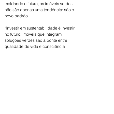
moldando o futuro, os imóveis verdes 
não são apenas uma tendência: são o 
novo padrão. 
“Investir em sustentabilidade é investir 
no futuro. Imóveis que integram 
soluções verdes são a ponte entre 
qualidade de vida e consciência 
ambiental”, destaca André, sócio da 
Vita Urbana. 
Fonte: Assessoria de imprensa - Vita 
Urbana
sustentabilidade
imóveis