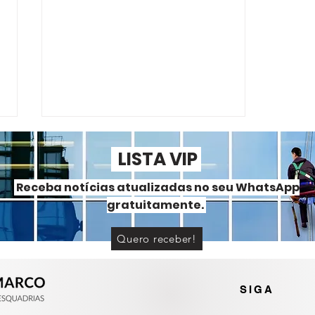
LISTA VIP
Receba notícias atualizadas no seu WhatsApp
gratuitamente.
Quero receber!
Portas e janelas de alumínio
ou PVC? Entenda as
diferenças
SIGA