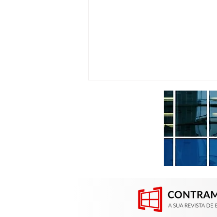
Contramarco participou da
Construsul em Porto Alegre
(RS)