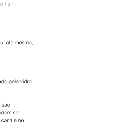
e há 
ou, até mesmo, 
do pelo vidro 
 são 
odem ser 
 casa e no 