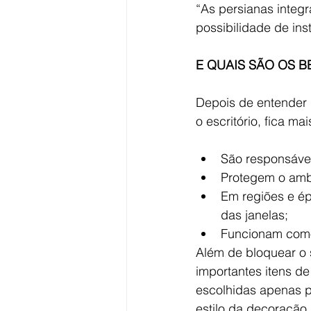
“As persianas integ
possibilidade de inst
E QUAIS SÃO OS B
Depois de entender 
o escritório, fica ma
São responsávei
Protegem o ambi
Em regiões e ép
das janelas;
Funcionam como 
Além de bloquear o 
importantes itens d
escolhidas apenas p
estilo da decoração.