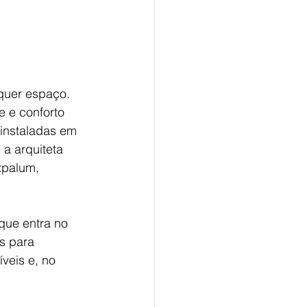
quer espaço. 
 e conforto 
instaladas em 
 a arquiteta 
xpalum, 
que entra no 
s para 
veis e, no 