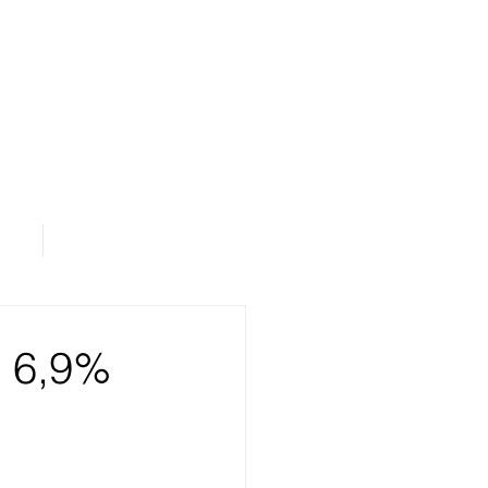
os
Área de Assinantes
 6,9%