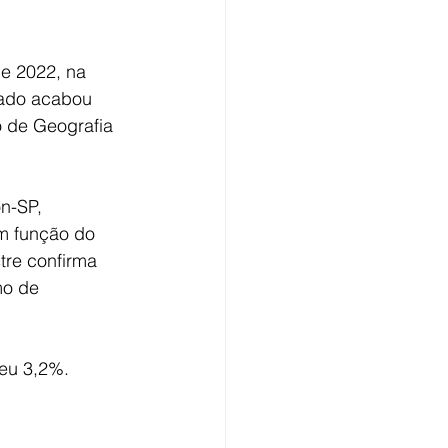
de 2022, na 
sado acabou 
o de Geografia 
n-SP, 
m função do 
tre confirma 
mo de 
eu 3,2%.  