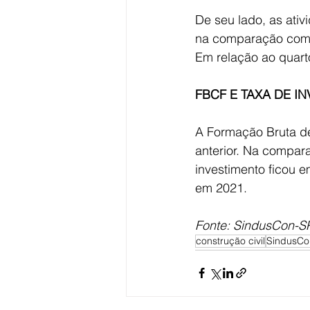
De seu lado, as ativ
na comparação com o
Em relação ao quart
FBCF E TAXA DE I
A Formação Bruta de
anterior. Na compara
investimento ficou 
em 2021. 
Fonte: SindusCon-S
construção civil
SindusCo