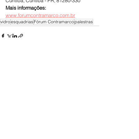
Curitiba, Curitiba - PR, 81280-330
Mais informações: 
www.forumcontramarco.com.br
vidro
esquadrias
Fórum Contramarco
palestras
Ver tudo
Posts Relacionados