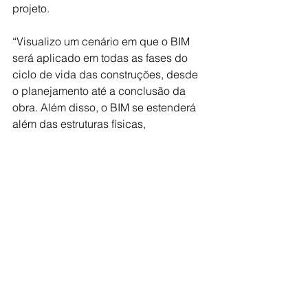
projeto.
“Visualizo um cenário em que o BIM 
será aplicado em todas as fases do 
ciclo de vida das construções, desde 
o planejamento até a conclusão da 
obra. Além disso, o BIM se estenderá 
além das estruturas físicas, 
contribuindo para o desenvolvimento 
de infraestruturas e projetos de obras 
sustentáveis”, finaliza o executivo.
Fonte: Vetor AG/Agência NoAr
tecnologia
engenharia
BIM
inovação
IA