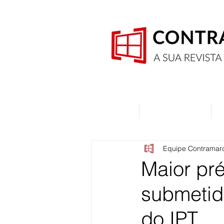
Home
Quem Somos
Equipe Contramar
Maior pr
submetid
do IPT