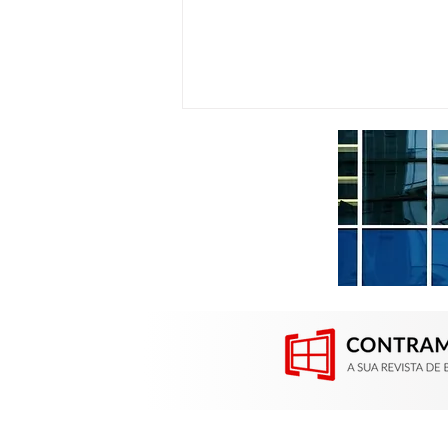
Contramarco participou da
Construsul em Porto Alegre
(RS)