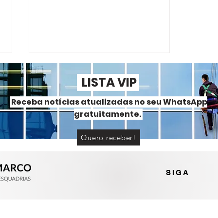
LISTA VIP
Receba notícias atualizadas no seu WhatsApp
gratuitamente.
Quero receber!
Portas e janelas de alumínio
ou PVC? Entenda as
diferenças
SIGA