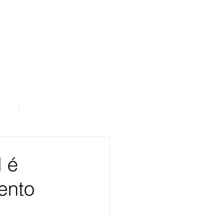
os
Área de Assinantes
 é
ento