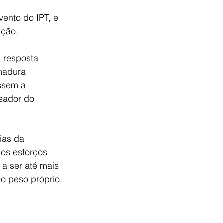
ento do IPT, e 
ução.
a resposta 
madura 
ssem a 
sador do 
ias da 
os esforços 
a ser até mais 
do peso próprio.