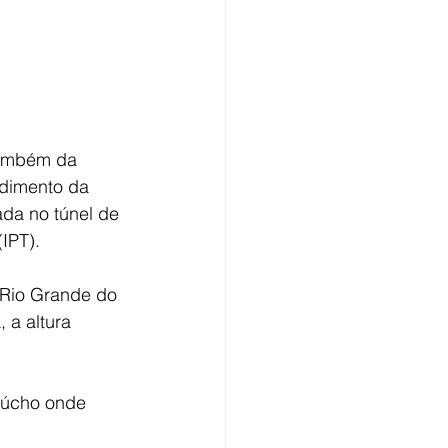
também da 
ndimento da 
da no túnel de 
IPT).
 Rio Grande do 
 a altura 
aúcho onde 