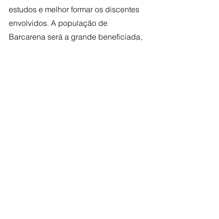
estudos e melhor formar os discentes 
envolvidos. A população de 
Barcarena será a grande beneficiada, 
pois todo este esforço é para tornar 
mais efetiva as políticas e as ações do 
Fundo, com vista à investir em 
programas e projetos que realmente 
impactem positivamente a qualidade 
de vida das pessoas que ali vivem", 
conclui a professora. 
Fonte: Hydro/Assessoria In Press 
Porter Novelli
Hydro