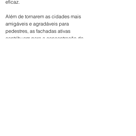
eficaz. 
Além de tornarem as cidades mais 
amigáveis e agradáveis para 
pedestres, as fachadas ativas 
contribuem para a concentração de 
pessoas no local, colabora com a 
saúde física e mental da população, 
pois pode servir como um local de 
descanso após uma caminhada e 
concede acesso a produtos e 
serviços. A renovação da paisagem 
urbana propiciada por essa tendência 
também contribui para a vitalidade 
econômica da região.
Fonte: Grupo A.Yoshii/Central Press
fachada