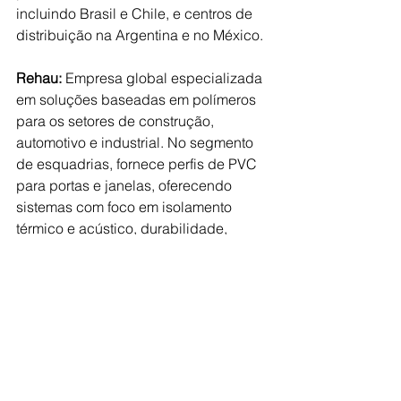
incluindo Brasil e Chile, e centros de 
distribuição na Argentina e no México.
Rehau: 
Empresa global especializada 
em soluções baseadas em polímeros 
para os setores de construção, 
automotivo e industrial. No segmento 
de esquadrias, fornece perfis de PVC 
para portas e janelas, oferecendo 
sistemas com foco em isolamento 
térmico e acústico, durabilidade, 
segurança e 
design
, além de suporte 
técnico e ferramentas para gestão de 
projetos, fabricação e instalação. A 
empresa está presente no Brasil 
desde 1976, com sede em Cotia (SP).
Weiku: 
Fundada na Alemanha em 
1990, com raízes na experiência de 