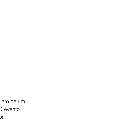
lato de um 
O evento 
r. 