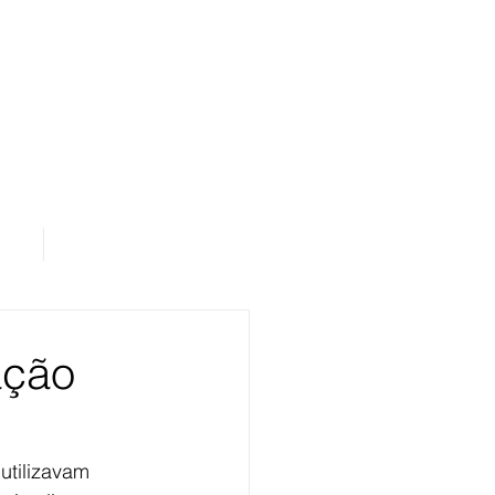
os
Área de Assinantes
ação
utilizavam 