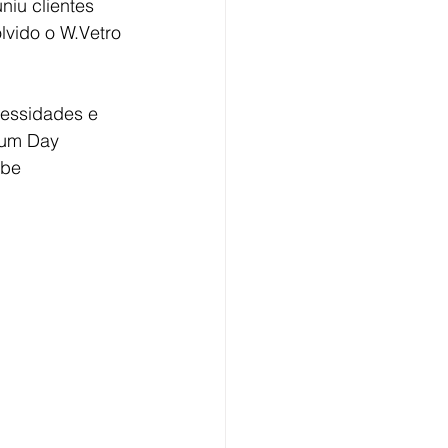
niu clientes 
lvido o W.Vetro 
cessidades e 
ium Day 
ebe 