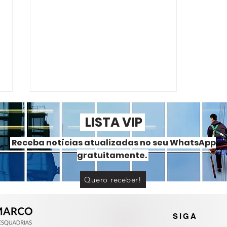
LISTA VIP
Receba notícias atualizadas no seu WhatsApp
gratuitamente.
Quero receber!
Portas e janelas de alumínio
ou PVC? Entenda as
diferenças
SIGA