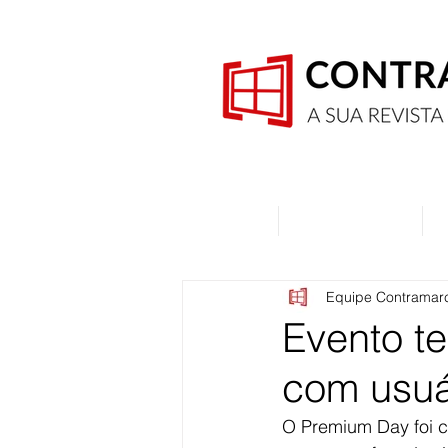
Home
Quem Somos
Equipe Contramar
Evento t
com usuá
O Premium Day foi c