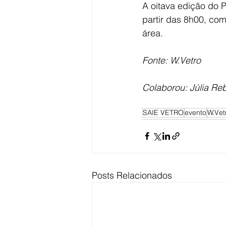
A oitava edição do 
partir das 8h00, co
área. 
Fonte: W.Vetro
Colaborou: Júlia Reb
SAIE VETRO
evento
W.Vet
Posts Relacionados