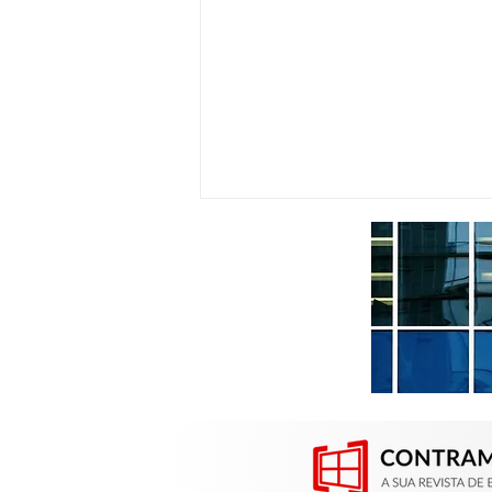
Contramarco participou da
Construsul em Porto Alegre
(RS)