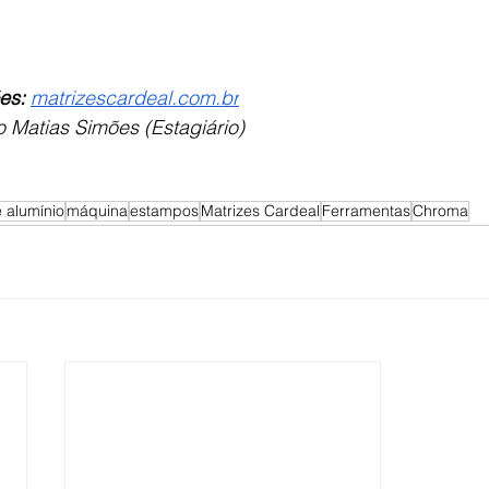
es: 
matrizescardeal.com.br
 Matias Simões (Estagiário)
 alumínio
máquina
estampos
Matrizes Cardeal
Ferramentas
Chroma