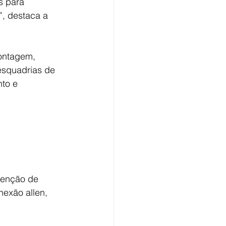
s para 
, destaca a 
ontagem, 
esquadrias de 
to e 
tenção de 
exão allen, 