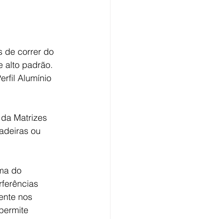
 de correr do 
 alto padrão. 
rfil Alumínio 
 da Matrizes 
adeiras ou 
ma do 
rferências 
ente nos 
permite 