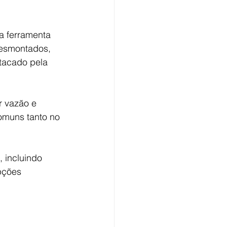
 a ferramenta 
desmontados, 
tacado pela 
r vazão e 
omuns tanto no 
 incluindo 
pções 