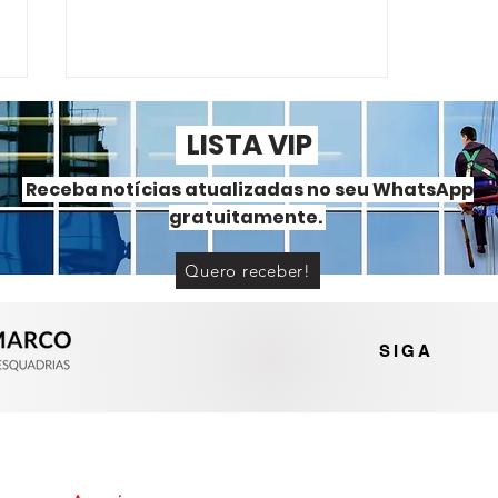
LISTA VIP
Receba notícias atualizadas no seu WhatsApp
gratuitamente.
Quero receber!
Portas e janelas de alumínio
ou PVC? Entenda as
diferenças
SIGA