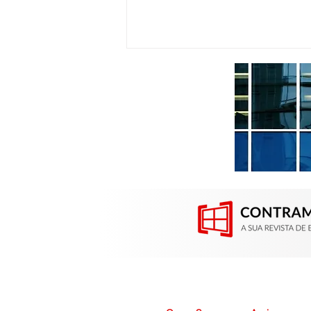
Contramarco participou da
Construsul em Porto Alegre
(RS)