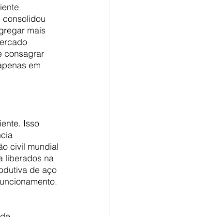
iente 
e consolidou 
gregar mais 
mercado 
e consagrar 
 apenas em 
ente. Isso 
cia 
o civil mundial 
 liberados na 
odutiva de aço 
funcionamento. 
 de 