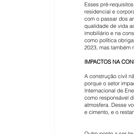
Esses pré-requisito
residencial e corpor
com o passar dos an
qualidade de vida a
imobiliário e na co
como política obrig
2023, mas também n
IMPACTOS NA CON
A construção civil n
porque o setor impa
Internacional de Ene
como responsável dir
atmosfera. Desse vo
e cimento, e o resta
Outro ponto a ser l