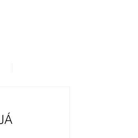
os
Área de Assinantes
JÁ