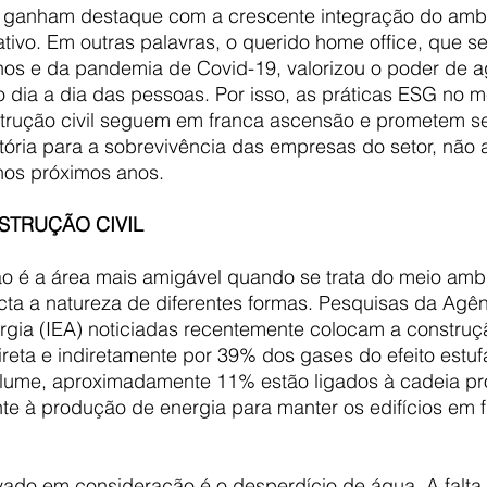
s ganham destaque com a crescente integração do amb
ativo. Em outras palavras, o querido home office, que s
os e da pandemia de Covid-19, valorizou o poder de a
o dia a dia das pessoas. Por isso, as práticas ESG no 
nstrução civil seguem em franca ascensão e prometem s
atória para a sobrevivência das empresas do setor, não
os próximos anos.  
STRUÇÃO CIVIL
ão é a área mais amigável quando se trata do meio ambi
cta a natureza de diferentes formas. Pesquisas da Agên
rgia (IEA) noticiadas recentemente colocam a construçã
eta e indiretamente por 39% dos gases do efeito estufa
lume, aproximadamente 11% estão ligados à cadeia pr
nte à produção de energia para manter os edifícios em 
evado em consideração é o desperdício de água. A falta