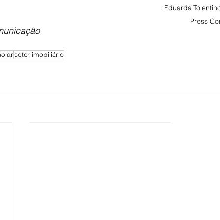
Eduarda Tolentin
Press Co
municação
solar
setor imobiliário