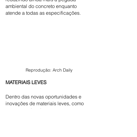
ambiental do concreto enquanto 
atende a todas as especificações.
Reprodução: Arch Daily
MATERIAIS LEVES
Dentro das novas oportunidades e 
inovações de materiais leves, como 
uma nova abordagem 
descarbonizada, estratégias como o 
uso de drywall e isolamento visam 
reduzir a densidade dos materiais. Ao 
reduzir o desperdício de recursos por 