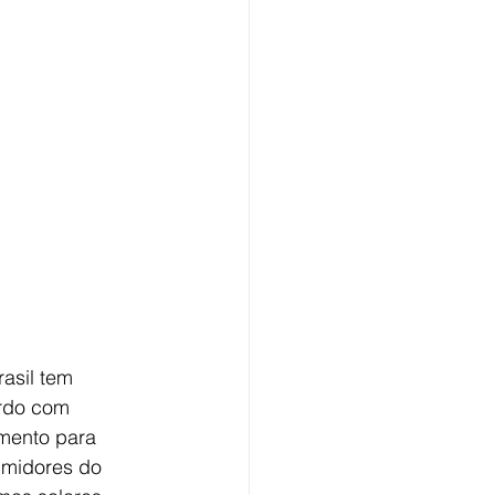
asil tem 
ordo com 
mento para 
umidores do 