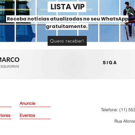
LISTA VIP
Receba notícias atualizadas no seu WhatsApp
gratuitamente.
Quero receber!
Portas e janelas de alumínio
ou PVC? Entenda as
diferenças
SIGA
Anuncie
Telefone: (11) 55
riores
Eventos
Rua Afonso