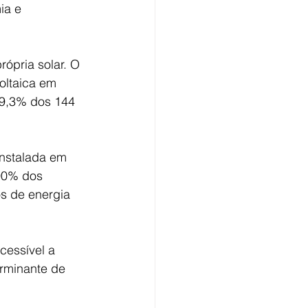
ia e 
ópria solar. O 
oltaica em 
99,3% dos 144 
instalada em 
00% dos 
s de energia 
cessível a 
erminante de 