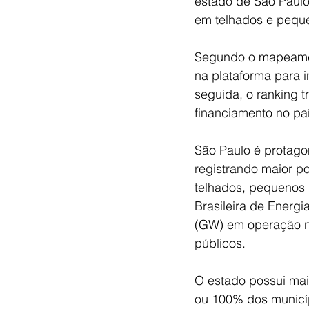
estado de São Paulo
em telhados e peque
Segundo o mapeament
na plataforma para i
seguida, o ranking 
financiamento no paí
São Paulo é protagon
registrando maior po
telhados, pequenos
Brasileira de Energi
(GW) em operação na
públicos.
O estado possui mai
ou 100% dos municíp