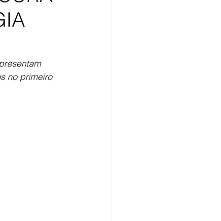
GIA
epresentam 
s no primeiro 