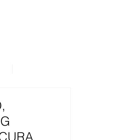
os
Área de Assinantes
,
NG
OCURA