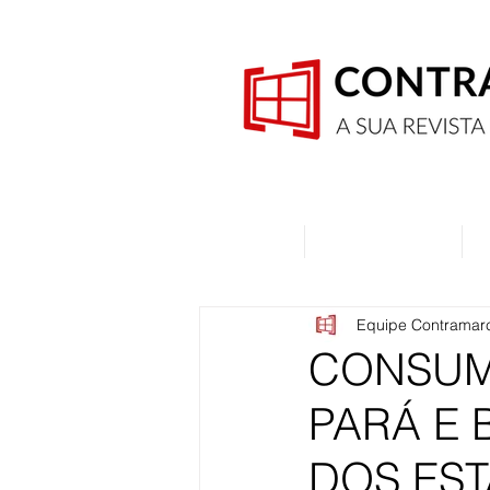
Home
Quem Somos
Equipe Contramar
CONSUM
PARÁ E 
DOS ES