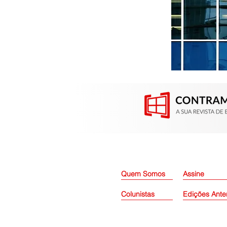
Contramarco participou da
Construsul em Porto Alegre
(RS)
Quem Somos
Assine
Colunistas
Edições Ante