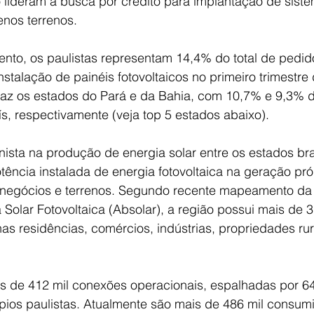
 lideram a busca por crédito para implantação de siste
nos terrenos.
o, os paulistas representam 14,4% do total de pedido
nstalação de painéis fotovoltaicos no primeiro trimestre
traz os estados do Pará e da Bahia, com 10,7% e 9,3% d
s, respectivamente (veja top 5 estados abaixo).    
ista na produção de energia solar entre os estados bras
tência instalada de energia fotovoltaica na geração pró
 negócios e terrenos. Segundo recente mapeamento da
a Solar Fotovoltaica (Absolar), a região possui mais de 3
s residências, comércios, indústrias, propriedades rur
s de 412 mil conexões operacionais, espalhadas por 64
ios paulistas. Atualmente são mais de 486 mil consum