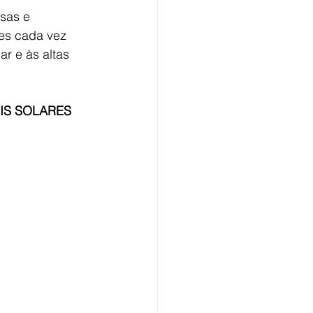
sas e 
ões cada vez 
r e às altas 
IS SOLARES 