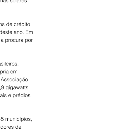
mas solares 
s de crédito 
 deste ano. Em 
a procura por 
ileiros, 
pria em 
 Associação 
,9 gigawatts 
ais e prédios 
5 municípios, 
idores de 