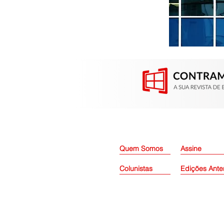
Contramarco participou da
Construsul em Porto Alegre
(RS)
Quem Somos
Assine
Colunistas
Edições Ante
© 2026 Grupo Contramarco. To
CNPJ: 60.046