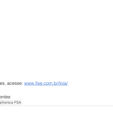
es, acesse: 
www.fise.com.br/loja/
entes
s
Vertice FSA