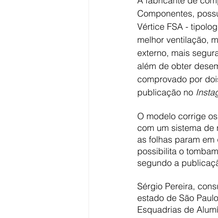
A fabricante de com
Componentes, possu
Vértice FSA - tipolog
melhor ventilação, m
externo, mais segur
além de obter desem
comprovado por dois
publicação no 
Insta
O modelo corrige os 
com um sistema de m
as folhas param em 
possibilita o tombam
segundo a publicaçã
Sérgio Pereira, cons
estado de São Paulo
Esquadrias de Alumín