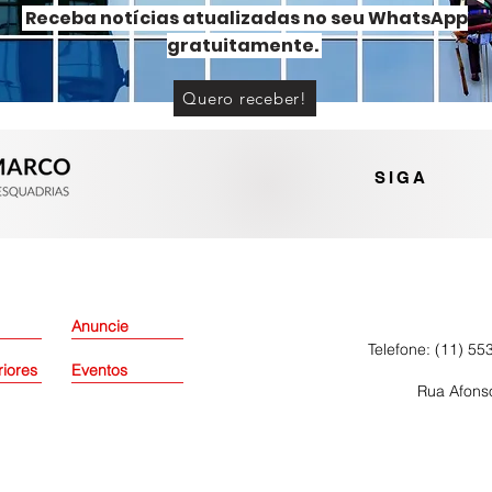
Receba notícias atualizadas no seu WhatsApp
gratuitamente.
Quero receber!
Portas e janelas de alumínio
ou PVC? Entenda as
diferenças
SIGA
Anuncie
Telefone: (11) 55
riores
Eventos
Rua Afonso
Política de Pri
dos os direitos reservados.
.687/0001-28