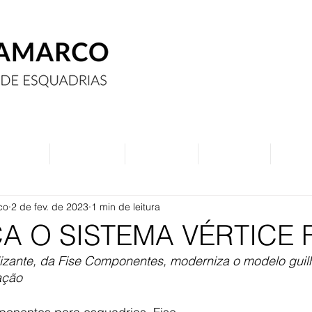
Assine
Anuncie
Eventos
Contato
Curs
co
2 de fev. de 2023
1 min de leitura
 O SISTEMA VÉRTICE 
lizante, da Fise Componentes, moderniza o modelo guilh
ação 