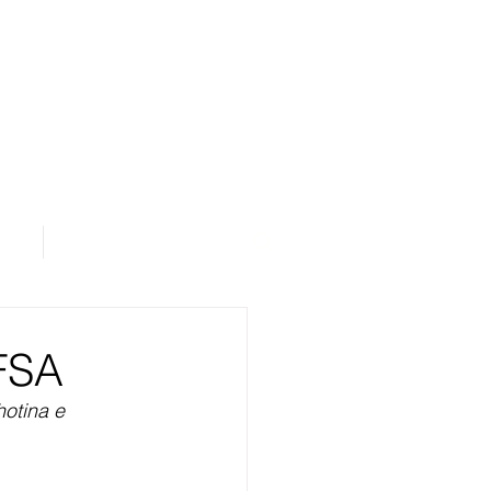
os
Área de Assinantes
FSA
otina e 