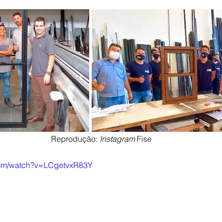
Reprodução: 
Instagram
 Fise
com/watch?v=LCgetvxR83Y