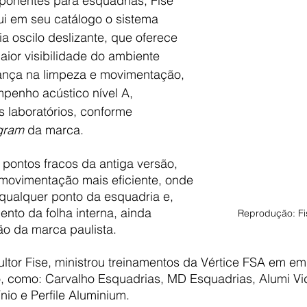
ponentes para esquadrias, Fise 
i em seu catálogo o sistema 
ia oscilo deslizante, que oferece 
aior visibilidade do ambiente 
ança na limpeza e movimentação, 
penho acústico nível A, 
 laboratórios, conforme 
gram
 da marca. 
pontos fracos da antiga versão, 
ovimentação mais eficiente, onde 
qualquer ponto da esquadria e, 
ento da folha interna, ainda 
Reprodução: F
o da marca paulista.
ultor Fise, ministrou treinamentos da Vértice FSA em e
, como: Carvalho Esquadrias, MD Esquadrias, Alumi Vi
io e Perfile Aluminium.