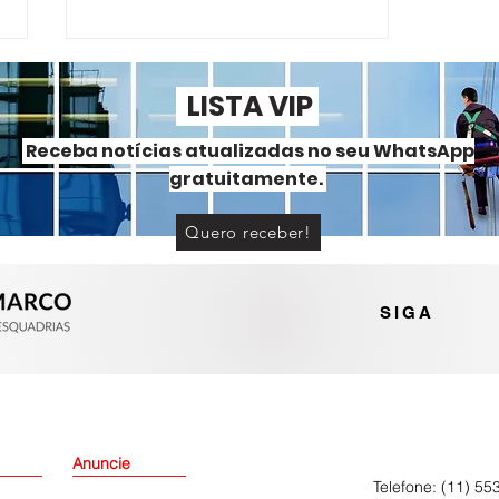
LISTA VIP
Receba notícias atualizadas no seu WhatsApp
gratuitamente.
Quero receber!
RolShow desenvolve
roldanas para aplicações em
sistemas slim
SIGA
Anuncie
Telefone: (11) 55