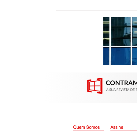
Abrainc ganha maior
relevância na incorporação
imobiliária
Quem Somos
Assine