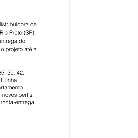
stribuidora de 
io Preto (SP), 
entrega do 
o projeto até a 
5, 30, 42, 
; linha 
artamento 
novos perfis. 
ronta-entrega 