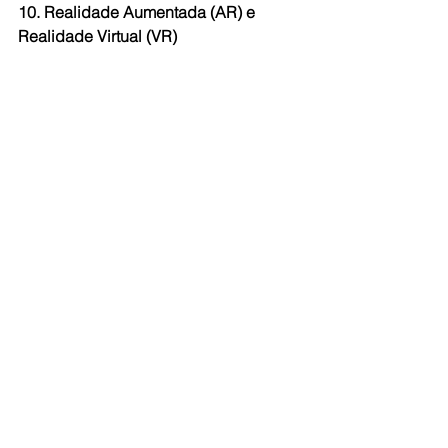
10. Realidade Aumentada (AR) e 
Realidade Virtual (VR)
As tecnologias de AR e VR ampliam a 
forma de apresentar e avaliar projetos 
arquitetônicos. Elas permitem 
experiências imersivas, facilitam a 
compreensão dos espaços e auxiliam 
na tomada de decisões antes da 
construção.