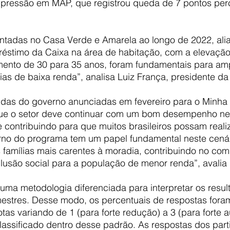
a pressão em MAP, que registrou queda de 7 pontos per
tadas no Casa Verde e Amarela ao longo de 2022, ali
stimo da Caixa na área de habitação, com a elevação
ento de 30 para 35 anos, foram fundamentais para amp
ias de baixa renda”, analisa Luiz França, presidente da
das do governo anunciadas em fevereiro para o Minha
que o setor deve continuar com um bom desempenho nes
contribuindo para que muitos brasileiros possam reali
orno do programa tem um papel fundamental neste cenár
 famílias mais carentes à moradia, contribuindo no co
clusão social para a população de menor renda”, avalia
ma metodologia diferenciada para interpretar os resulta
rimestres. Desse modo, os percentuais de respostas fora
as variando de 1 (para forte redução) a 3 (para forte 
lassificado dentro desse padrão. As respostas dos part