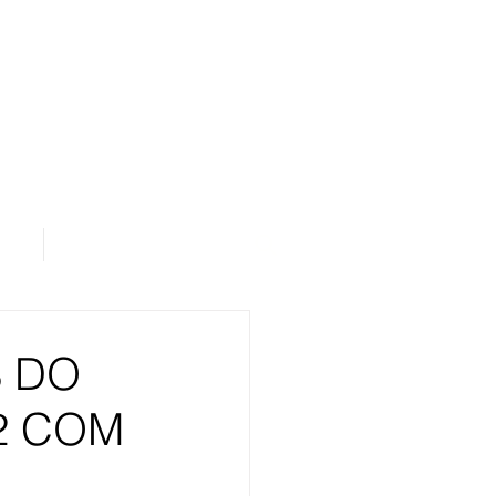
os
Área de Assinantes
 DO
2 COM