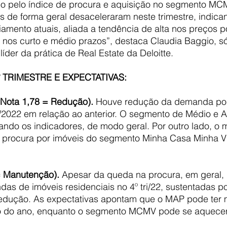
do pelo índice de procura e aquisição no segmento MCM
s de forma geral desaceleraram neste trimestre, indica
iamento atuais, aliada a tendência de alta nos preços 
nos curto e médio prazos”, destaca Claudia Baggio, só
 líder da prática de Real Estate da Deloitte.
 TRIMESTRE E EXPECTATIVAS:
(Nota 1,78 = Redução). 
Houve redução da demanda por
ri/2022 em relação ao anterior. O segmento de Médio e A
ndo os indicadores, de modo geral. Por outro lado, o 
rocura por imóveis do segmento Minha Casa Minha Vid
 Manutenção). 
Apesar da queda na procura, em geral,
as de imóveis residenciais no 4º tri/22, sustentadas p
redução. As expectativas apontam que o MAP pode ter
o do ano, enquanto o segmento MCMV pode se aquecer