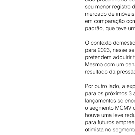
seu menor registro d
mercado de imóveis r
em comparação com o
padrão, que teve um
O contexto doméstic
para 2023, nesse se
pretendem adquirir 
Mesmo com um cenári
resultado da press
Por outro lado, a ex
para os próximos 3 
lançamentos se encon
o segmento MCMV qua
houve uma leve redu
para futuros empree
otimista no segment