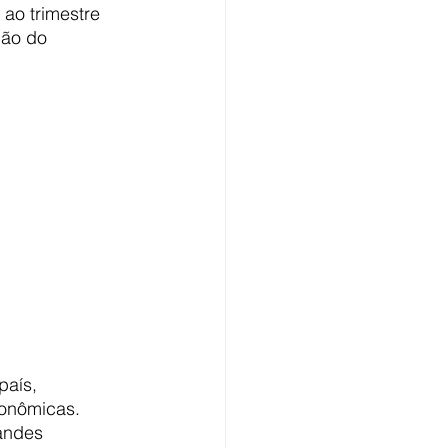
ao trimestre 
ção do 
aís, 
conômicas. 
andes 