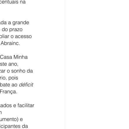
centuais na 
ada a grande 
 do prazo 
liar o acesso 
 Abrainc.
 Casa Minha 
te ano, 
zar o sonho da 
io, pois 
mbate ao
 déficit 
 França.
dos e facilitar 
m 
aumento) e 
icipantes da 