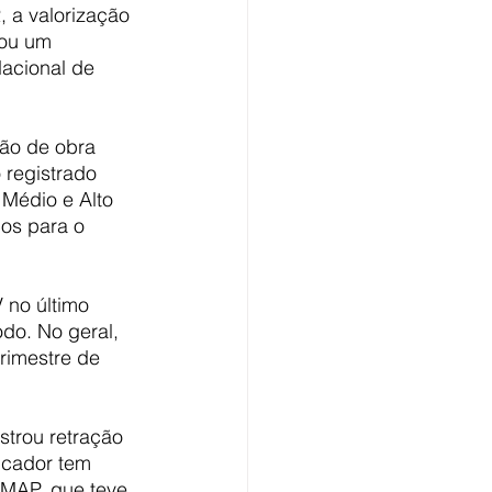
, a valorização 
tou um 
acional de 
ão de obra 
 registrado 
Médio e Alto 
os para o 
no último 
do. No geral, 
trimestre de 
strou retração 
icador tem 
MAP, que teve 