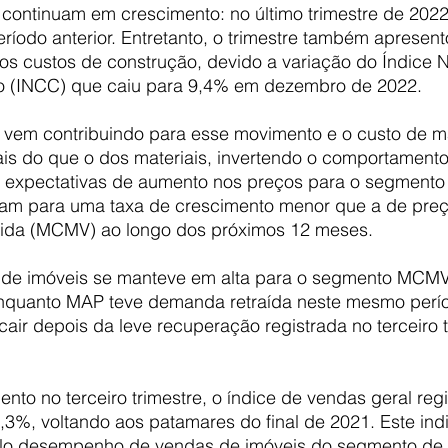
 continuam em crescimento: no último trimestre de 2022
eríodo anterior. Entretanto, o trimestre também apresen
os custos de construção, devido a variação do Índice N
o (INCC) que caiu para 9,4% em dezembro de 2022.
 vem contribuindo para esse movimento e o custo de m
is do que o dos materiais, invertendo o comportamento
s expectativas de aumento nos preços para o segmento 
am para uma taxa de crescimento menor que a de preç
ida (MCMV) ao longo dos próximos 12 meses.
 de imóveis se manteve em alta para o segmento MCMV 
enquanto MAP teve demanda retraída neste mesmo perío
 cair depois da leve recuperação registrada no terceiro 
to no terceiro trimestre, o índice de vendas geral regi
5,3%, voltando aos patamares do final de 2021. Este ind
elo desempenho de vendas de imóveis do segmento de 