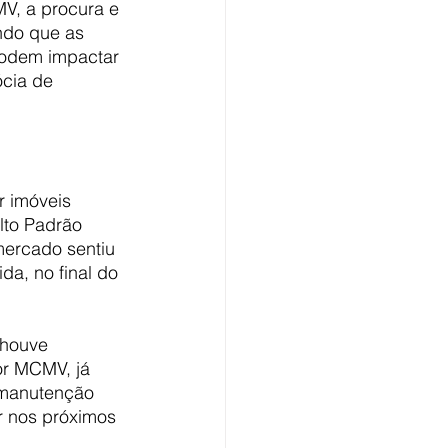
V, a procura e 
ndo que as 
podem impactar 
cia de 
 imóveis 
lto Padrão 
mercado sentiu 
a, no final do 
 houve 
or MCMV, já 
 manutenção 
 nos próximos 