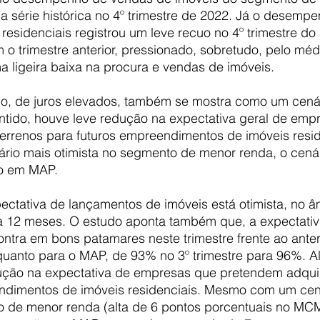
a série histórica no 4º trimestre de 2022. Já o desemp
esidenciais registrou um leve recuo no 4º trimestre do
 trimestre anterior, pressionado, sobretudo, pelo médi
a ligeira baixa na procura e vendas de imóveis.
o, de juros elevados, também se mostra como um cenár
ntido, houve leve redução na expectativa geral de emp
terrenos para futuros empreendimentos de imóveis resid
o mais otimista no segmento de menor renda, o cenári
ão em MAP.
pectativa de lançamentos de imóveis está otimista, no â
a 12 meses. O estudo aponta também que, a expectativ
tra em bons patamares neste trimestre frente ao anteri
nto para o MAP, de 93% no 3º trimestre para 96%. Al
ção na expectativa de empresas que pretendem adquiri
ndimentos de imóveis residenciais. Mesmo com um cen
o de menor renda (alta de 6 pontos porcentuais no MCM