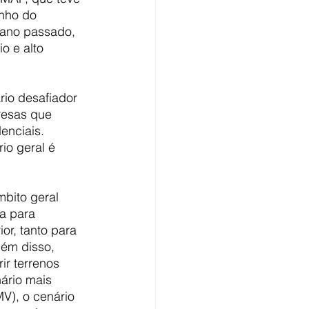
enho do 
 ano passado, 
o e alto 
io desafiador 
resas que 
enciais. 
o geral é 
mbito geral 
a para 
or, tanto para 
ém disso, 
r terrenos 
ário mais 
V), o cenário 