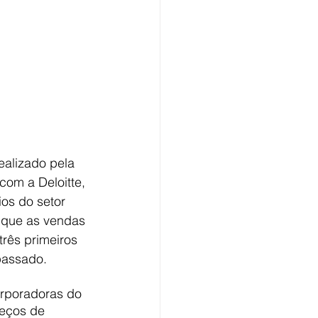
ealizado pela 
com a Deloitte, 
os do setor 
 que as vendas 
rês primeiros 
passado.
orporadoras do 
reços de 