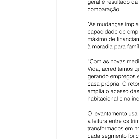
geral é resultado d
comparação.
"As mudanças implan
capacidade de empré
máximo de financiam
à moradia para famíl
“Com as novas medi
Vida, acreditamos 
gerando empregos e 
casa própria. O ret
amplia o acesso das
habitacional e na in
O levantamento usa u
a leitura entre os t
transformados em not
cada segmento foi c