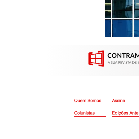
Portas e janelas de alumínio
ou PVC? Entenda as
diferenças
Quem Somos
Assine
Colunistas
Edições Ante