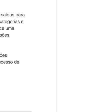
 saídas para 
ategorias e 
ece uma 
sões 
ões 
sucesso de 