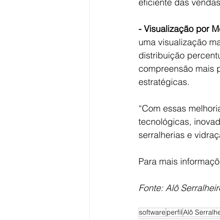
eficiente das vendas
- Visualização por M
uma visualização mai
distribuição percen
compreensão mais pr
estratégicas.
“Com essas melhori
tecnológicas, inovad
serralherias e vidraç
Para mais informaçõ
Fonte: Alô Serralheir
software
perfil
Alô Serralh