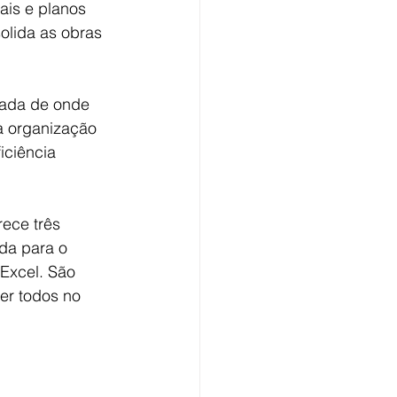
iais e planos 
olida as obras 
hada de onde 
a organização 
ciência 
ece três 
da para o 
Excel. São 
er todos no 