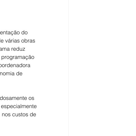
mentação do 
e várias obras 
rama reduz 
 a programação 
coordenadora 
onomia de 
dadosamente os 
 especialmente 
 nos custos de 