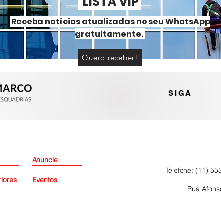
LISTA VIP
Receba notícias atualizadas no seu WhatsApp
gratuitamente.
Quero receber!
Vidro Extra Clear amplia
possibilidades em projetos
que exigem transparência
SIGA
Anuncie
Telefone: (11) 55
riores
Eventos
Rua Afonso
Política de Pri