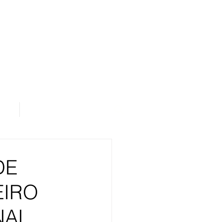
os
Área de Assinantes
DE
EIRO
NAL