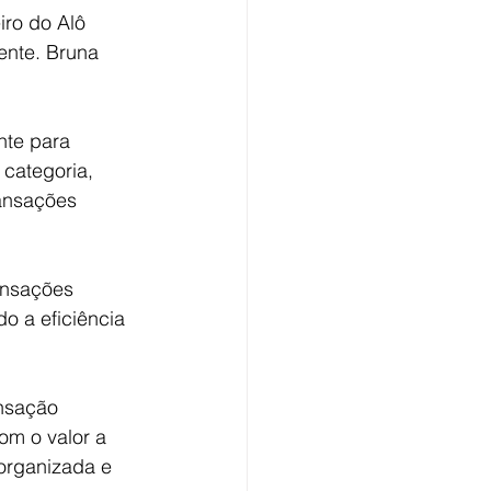
iro do Alô 
ente. Bruna 
nte para 
 categoria, 
ransações 
ransações 
do a eficiência 
nsação 
om o valor a 
organizada e 