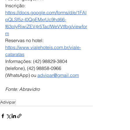
Inscrição: 
https://docs.google.com/forms/d/e/1FAI
pQLSf5z-I0QgEMxrUc9hd66-
f63oIyRiwiZEV4r5TacfWeVVtfbg/viewfor
m
Reservas no hotel: 
https://www.vialehoteis.com.br/viale-
cataratas
Informações: (42) 98829-3804 
(telefone), (42) 98858-0966 
(WhatsApp) ou 
advipar@gmail.com
Fonte: Abravidro
Adivipar