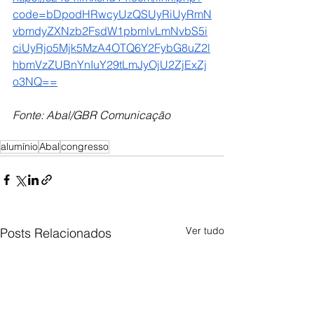
code=bDpodHRwcyUzQSUyRiUyRmN
vbmdyZXNzb2FsdW1pbmlvLmNvbS5i
ciUyRjo5Mjk5MzA4OTQ6Y2FybG8uZ2l
hbmVzZUBnYnIuY29tLmJyOjU2ZjExZj
o3NQ==
Fonte: Abal/GBR Comunicação
alumínio
Abal
congresso
Ver tudo
Posts Relacionados